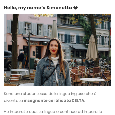
Hello, my name’s Simonetta ❤️
Sono una studentessa della lingua inglese che è
diventata
insegnante certificata CELTA
.
Ho imparato questa lingua e continuo ad impararla