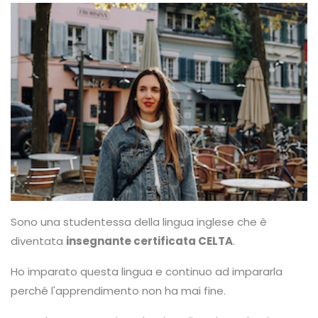
Sono una studentessa della lingua inglese che è
diventata
insegnante certificata CELTA
.
Ho imparato questa lingua e continuo ad impararla
perché l'apprendimento non ha mai fine.