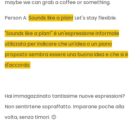
maybe we can grab a coffee or something.
Person A:
Sounds like a plan!
Let's stay flexible.
"Sounds like a plan!" è un'espressione informale
utilizzata per indicare che un'idea o un piano
proposto sembra essere una buona idea e che si è
d'accordo.
Hai immagazzinato tantissime nuove espressioni?
Non sentirtene sopraffatto. Imparane poche alla
volta, senza timori. 😊