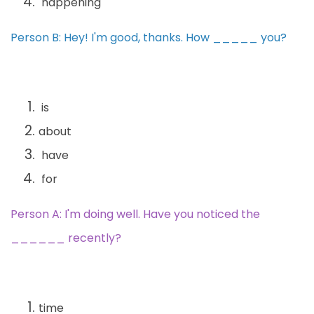
happening
Person B: Hey! I'm good, thanks. How _____ you?
is
about
have
for
Person A: I'm doing well. Have you noticed the
______ recently?
time