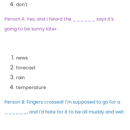
don't
Person A: Yes, and I heard the ______ says it's
going to be sunny later.
news
forecast
rain
temperature
Person B: Fingers crossed! I'm supposed to go for a
______, and I'd hate for it to be all muddy and wet.