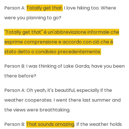
Person A:
Totally get that.
I love hiking too. Where
were you planning to go?
"Totally get that" è un'abbreviazione informale che
esprime comprensione e accordo con ciò che è
stato detto o condiviso precedentemente.
Person B: I was thinking of Lake Garda, have you been
there before?
Person A: Oh yeah, it's beautiful, especially if the
weather cooperates. I went there last summer and
the views were breathtaking.
Person B:
That sounds amazing
. If the weather holds