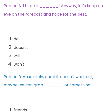
Person A: I hope it ______! Anyway, let's keep an
eye on the forecast and hope for the best.
do
doesn't
will
won't
Person B: Absolutely, and if it doesn't work out,
maybe we can grab ______ or something.
friends