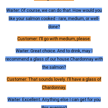
Waiter: Of course, we can do that. How would you
like your salmon cooked - rare, medium, or well-
done?
Customer: I'll go with medium, please.
Waiter: Great choice. And to drink, may I
recommend a glass of our house Chardonnay with
the salmon?
Customer: That sounds lovely. I'll have a glass of
Chardonnay.
Waiter: Excellent. Anything else I can get for you
this evening?