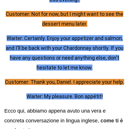
Customer: Not for now, but I might want to see the
dessert menu later.
Waiter: Certainly. Enjoy your appetizer and salmon,
and I'll be back with your Chardonnay shortly. If you
have any questions or need anything else, don't
hesitate to let me know.
Customer: Thank you, Daniel. I appreciate your help.
Waiter: My pleasure. Bon appétit!
Ecco qui, abbiamo appena avuto una vera e
concreta conversazione in lingua inglese,
come ti è